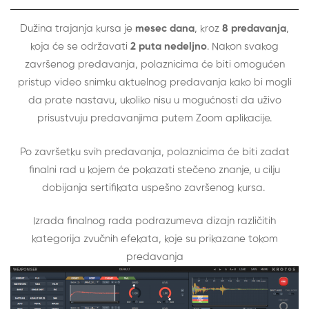
Dužina trajanja kursa je
mesec dana
, kroz
8 predavanja
,
koja će se održavati
2 puta nedeljno
. Nakon svakog
završenog predavanja, polaznicima će biti omogućen
pristup video snimku aktuelnog predavanja kako bi mogli
da prate nastavu, ukoliko nisu u mogućnosti da uživo
prisustvuju predavanjima putem Zoom aplikacije.
Po završetku svih predavanja, polaznicima će biti zadat
finalni rad u kojem će pokazati stečeno znanje, u cilju
dobijanja sertifikata uspešno završenog kursa.
Izrada finalnog rada podrazumeva dizajn različitih
kategorija zvučnih efekata, koje su prikazane tokom
predavanja