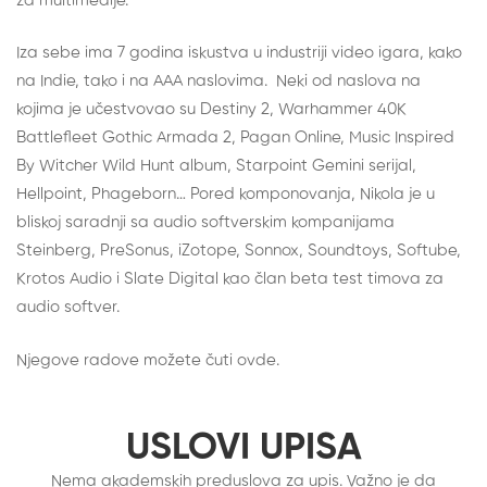
za multimedije.
Iza sebe ima 7 godina iskustva u industriji video igara, kako
na Indie, tako i na AAA naslovima. Neki od naslova na
kojima je učestvovao su Destiny 2, Warhammer 40K
Battlefleet Gothic Armada 2, Pagan Online, Music Inspired
By Witcher Wild Hunt album,
Starpoint Gemini serijal
,
Hellpoint, Phageborn… Pored komponovanja, Nikola je u
bliskoj saradnji sa audio softverskim kompanijama
Steinberg, PreSonus, iZotope, Sonnox, Soundtoys, Softube,
Krotos Audio i Slate Digital kao član beta test timova za
audio softver.
Njegove radove možete čuti
ovde
.
USLOVI UPISA
Nema akademskih preduslova za upis. Važno je da