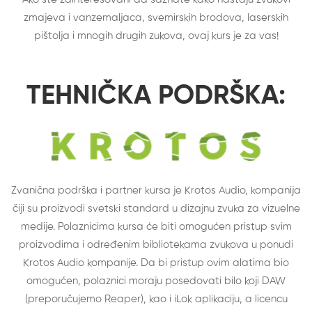
zmajeva i vanzemaljaca, svemirskih brodova, laserskih
pištolja i mnogih drugih zukova, ovaj kurs je za vas!
TEHNIČKA PODRŠKA:
Zvanična podrška i partner kursa je
Krotos Audio
, kompanija
čiji su proizvodi svetski standard u dizajnu zvuka za vizuelne
medije. Polaznicima kursa će biti omogućen pristup svim
proizvodima i određenim bibliotekama zvukova u ponudi
Krotos Audio kompanije. Da bi pristup ovim alatima bio
omogućen, polaznici moraju posedovati bilo koji DAW
(preporučujemo Reaper), kao i iLok aplikaciju, a licencu