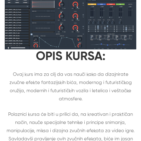
OPIS KURSA:
Ovaj kurs ima za cilj da vas nauči kako da dizajnirate
zvučne efekte fantazijskih bića, modernog i futurističkog
oružija, modernih i futurističkih vozila i letelica i veštačke
atmosfere.
Polaznici kursa će biti u prilici da, na kreativan i praktičan
način, nauče specijalne tehnike i principe snimanja,
manipulacije, miksa i dizajna zvučnih efekata za video igre.
Savladavši pravljenje ovih zvučnih efekata, biće im jasan