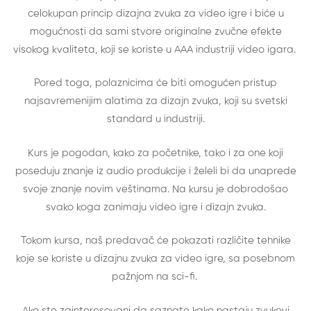
celokupan princip dizajna zvuka za video igre i biće u
mogućnosti da sami stvore originalne zvučne efekte
visokog kvaliteta, koji se koriste u AAA industriji video igara.
Pored toga, polaznicima će biti omogućen pristup
najsavremenijim alatima za dizajn zvuka, koji su svetski
standard u industriji.
Kurs je pogodan, kako za početnike, tako i za one koji
poseduju znanje iz audio produkcije i želeli bi da unaprede
svoje znanje novim veštinama. Na kursu je dobrodošao
svako koga zanimaju video igre i dizajn zvuka.
Tokom kursa, naš predavač će pokazati različite tehnike
koje se koriste u dizajnu zvuka za video igre, sa posebnom
pažnjom na sci-fi.
Ako ste zainteresovani da saznate kako nastaju zvukovi