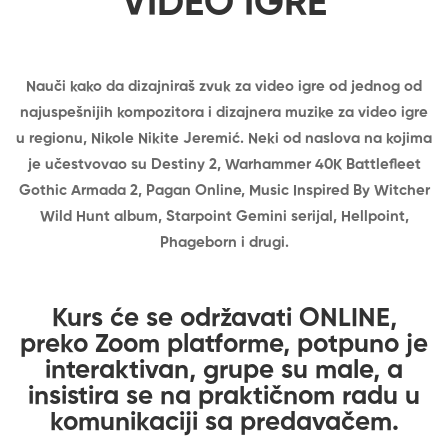
VIDEO IGRE
Nauči kako da dizajniraš zvuk za video igre od jednog od
najuspešnijih kompozitora i dizajnera muzike za video igre
u regionu, Nikole Nikite Jeremić. Neki od naslova na kojima
je učestvovao su Destiny 2, Warhammer 40K Battlefleet
Gothic Armada 2, Pagan Online, Music Inspired By Witcher
Wild Hunt album, Starpoint Gemini serijal, Hellpoint,
Phageborn i drugi.
Kurs će se održavati ONLINE,
preko Zoom platforme, potpuno je
interaktivan, grupe su male, a
insistira se na praktičnom radu u
komunikaciji sa predavačem.